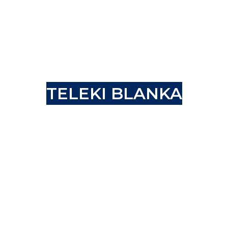
SZÉKESFEHÉRVÁRI
TELEKI BLANKA
GIMNÁZIUM ÉS
ÁLTALÁNOS ISKOLA